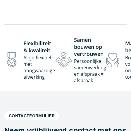
Samen
Flexibiliteit
Ma
bouwen op
& kwaliteit
be
vertrouwen
Altijd flexibel
Bo
Persoonlijke
met
vo
samenwerking
hoogwaardige
om
en afspraak =
afwerking
to
afspraak
CONTACTFORMULIER
Neem vrijblijvend contact met ons