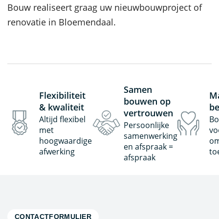
Bouw realiseert graag uw nieuwbouwproject of
renovatie in Bloemendaal.
Samen
Flexibiliteit
Ma
bouwen op
& kwaliteit
be
vertrouwen
Altijd flexibel
Bo
Persoonlijke
met
vo
samenwerking
hoogwaardige
om
en afspraak =
afwerking
to
afspraak
CONTACTFORMULIER