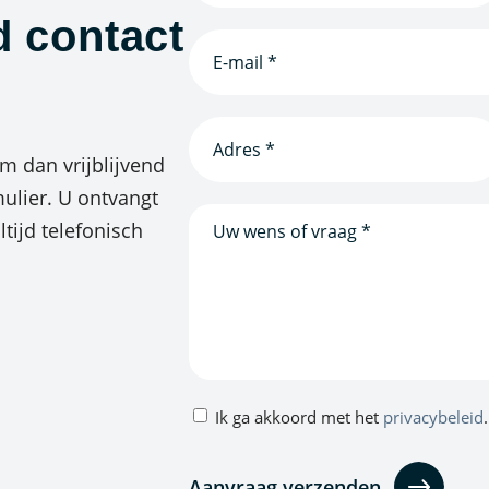
d contact
E-
mailadres
(Vereist)
Adres
*
 dan vrijblijvend
(Vereist)
ulier. U ontvangt
Bericht
tijd telefonisch
Privacybeleid
Ik ga akkoord met het
privacybeleid
.
(Vereist)