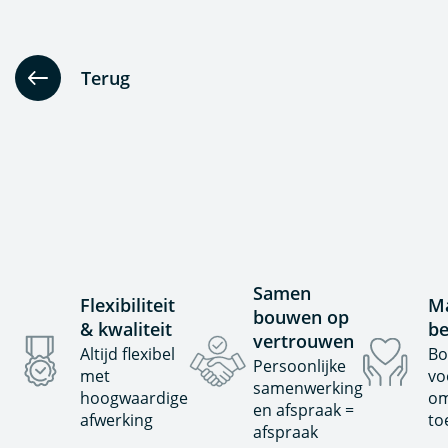
Terug
Samen
Flexibiliteit
Ma
bouwen op
& kwaliteit
be
vertrouwen
Altijd flexibel
Bo
Persoonlijke
met
vo
samenwerking
hoogwaardige
om
en afspraak =
afwerking
to
afspraak