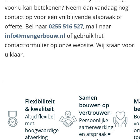
voor u kan betekenen? Neem dan vandaag nog
contact op voor een vrijblijvende afspraak of
offerte. Bel naar
0255 516 527
, mail naar
info@mengerbouw.nl
of gebruik het
contactformulier op onze website. Wij staan voor
u klaar.
Samen
Flexibiliteit
Ma
bouwen op
& kwaliteit
be
vertrouwen
Altijd flexibel
Bo
Persoonlijke
met
vo
samenwerking
hoogwaardige
om
en afspraak =
afwerking
to