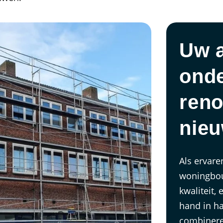
Uw 
ond
reno
nie
Als ervar
woningbou
kwaliteit,
hand in h
combinere