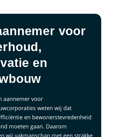
aannemer voor
erhoud,
vatie en
uwbouw
en aannemer voor
wcorporaties weten wij dat
 efficiëntie en bewonerstevredenheid
and moeten gaan. Daarom
n wij vakmanschap met een strakke