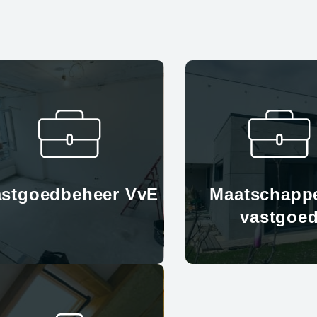
astgoedbeheer VvE
Maatschappe
vastgoe