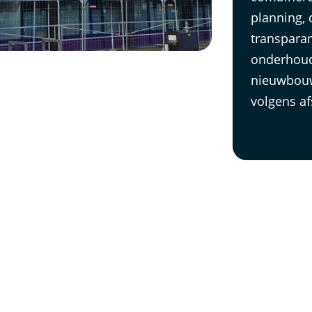
planning,
transparan
onderhoud 
nieuwbouwp
volgens af