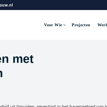
ouw.nl
Voor Wie
Projecten
Werk
n met
n
ijf uit IJmuiden, gevestigd in het havengebied van V