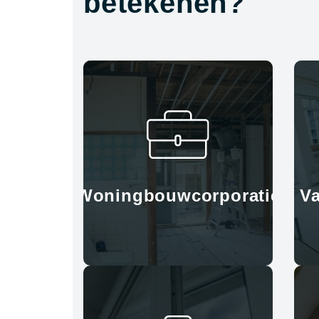
betekenen?
Woningbouwcorporatie
V