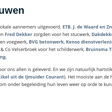
ouwen
okale aannemers uitgevoerd.
ETB. J. de Waard en Zn
 en
Fred Dekker
zorgden voor het stucwerk,
Dakdekke
- en voegwerk,
BVG betonwerk
,
Kenso dienstverleni
 & Co Velserbroek voor het schilderwerk,
Bruinsma T
ing
.
oor ons allen is geleverd. En we zijn natuurlijk harts
tikel uit de IJmuider Courant
). Het mooiste aan de 
 om onder begeleiding hun leven weer op orde te ku