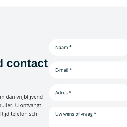
Naam
(Vereist)
d contact
E-
mailadres
(Vereist)
Adres
*
 dan vrijblijvend
(Vereist)
ulier. U ontvangt
Bericht
tijd telefonisch