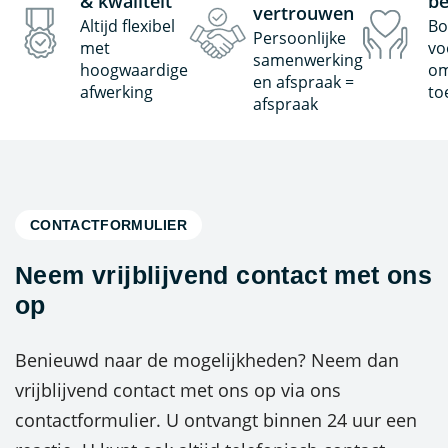
& kwaliteit
be
vertrouwen
Altijd flexibel
Bo
Persoonlijke
met
vo
samenwerking
hoogwaardige
om
en afspraak =
afwerking
to
afspraak
CONTACTFORMULIER
Neem vrijblijvend contact met ons
op
Benieuwd naar de mogelijkheden? Neem dan
vrijblijvend contact met ons op via ons
contactformulier. U ontvangt binnen 24 uur een