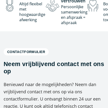
vertrouwen
Altijd flexibel
Bo
Persoonlijke
met
vo
samenwerking
hoogwaardige
om
en afspraak =
afwerking
to
afspraak
CONTACTFORMULIER
Neem vrijblijvend contact met ons
op
Benieuwd naar de mogelijkheden? Neem dan
vrijblijvend contact met ons op via ons
contactformulier. U ontvangt binnen 24 uur een
reactie. U kunt ook altijd telefonisch contact